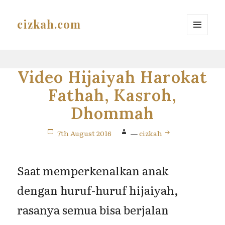
cizkah.com
MENU
AND
WIDGETS
Video Hijaiyah Harokat
Fathah, Kasroh,
Dhommah
7th August 2016
—
cizkah
Saat memperkenalkan anak
dengan huruf-huruf hijaiyah,
rasanya semua bisa berjalan