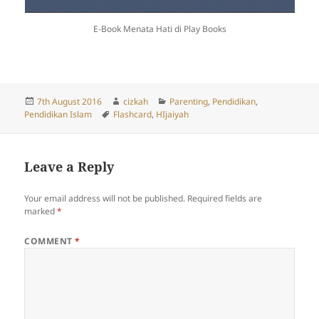
E-Book Menata Hati di Play Books
Posted
Author
Categories
7th August 2016
cizkah
Parenting
,
Pendidikan
,
on
Tags
Pendidikan Islam
Flashcard
,
HIjaiyah
Leave a Reply
Your email address will not be published.
Required fields are
marked
*
COMMENT
*