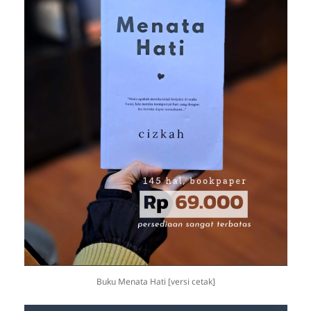
Buku Menata Hati [versi cetak]