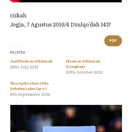
cizkah
Jogja, 7 Agustus 2016/4 Dzulqo’dah 1437
PDF
RELATED
Jual Flashcard Hijaiyah
Flashcard Hijaiyah
28th July 2012
(Lengkap)
20th October 2012
Thoriq Ibrohim (3th)
Sebulan Lulus Iqro 1
8th September 2014