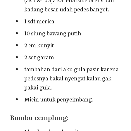
(aku 8-12 aja karena cabe orens dan
kadang besar udah pedes banget.
1 sdt merica
10 siung bawang putih
2 cm kunyit
2 sdt garam
tambahan dari aku gula pasir karena
pedesnya bakal nyengat kalau gak
pakai gula.
Micin untuk penyeimbang.
Bumbu cemplung: