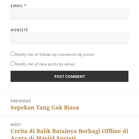
EMAIL
*
WEBSITE
Notify me of follow-up comments by email.
Notify me of new posts by email.
Post
PREVIOUS
navigation
Previous
Sepekan Yang Gak Biasa
post:
NEXT
Next
Cerita di Balik Batalnya Berbagi Offline di
Acara di Masjid Suciati
post: