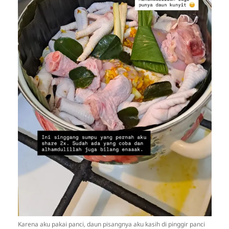
Karena aku pakai panci, daun pisangnya aku kasih di pinggir panci