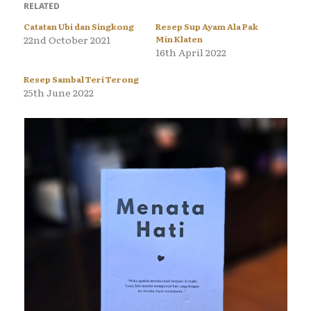
RELATED
Catatan Ubi dan Singkong
Resep Sup Ayam Ala Pak
22nd October 2021
Min Klaten
16th April 2022
Resep Sambal Teri Terong
25th June 2022