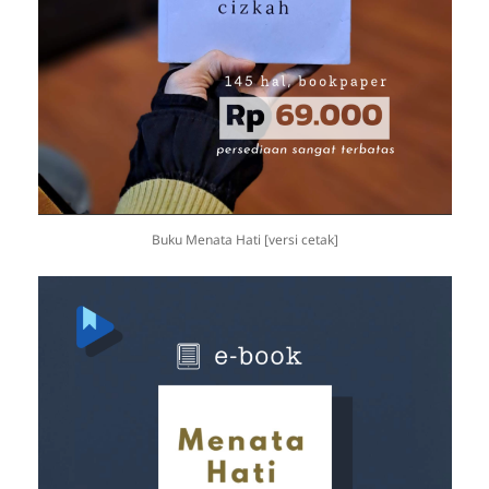
Buku Menata Hati [versi cetak]