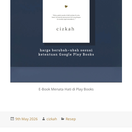
E-Book Menata Hati di Play Books
Posted
Author
Categories
9th May 2026
cizkah
Resep
on