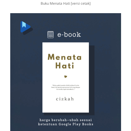
Buku Menata Hati [versi cetak]