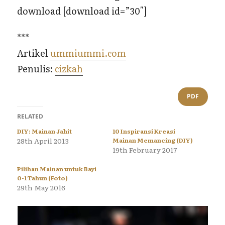
download [download id=”30″]
***
Artikel
ummiummi.com
Penulis:
cizkah
PDF
RELATED
DIY: Mainan Jahit
10 Inspiransi Kreasi
28th April 2013
Mainan Memancing (DIY)
19th February 2017
Pilihan Mainan untuk Bayi
0-1 Tahun (Foto)
29th May 2016