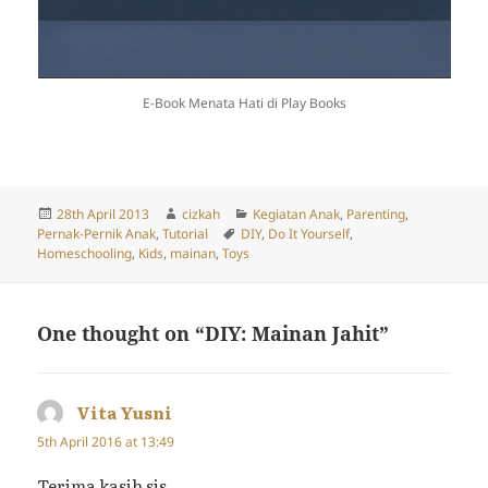
E-Book Menata Hati di Play Books
Posted
Author
Categories
28th April 2013
cizkah
Kegiatan Anak
,
Parenting
,
on
Tags
Pernak-Pernik Anak
,
Tutorial
DIY
,
Do It Yourself
,
Homeschooling
,
Kids
,
mainan
,
Toys
One thought on “DIY: Mainan Jahit”
Vita Yusni
says:
5th April 2016 at 13:49
Terima kasih sis…