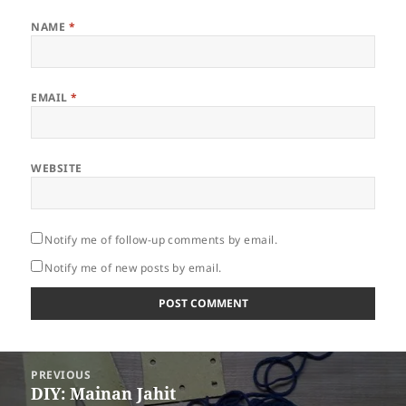
NAME
*
EMAIL
*
WEBSITE
Notify me of follow-up comments by email.
Notify me of new posts by email.
Post
PREVIOUS
navigation
Previous
DIY: Mainan Jahit