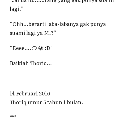
lagi.”
“Ohh…berarti laba-labanya gak punya
suami lagi ya Mi?”
“Eeee….:D 😀 :D”
Baiklah Thoriq…
14 Februari 2016
Thoriq umur 5 tahun 1 bulan.
***