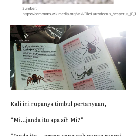
Sumber:
https://commons.wikimedia.org/wiki/File:Latrodectus_hesperus_(F_T
Kali ini rupanya timbul pertanyaan,
“Mi…janda itu apa sih Mi?”
“Janda itu….orang yang gak punya suami