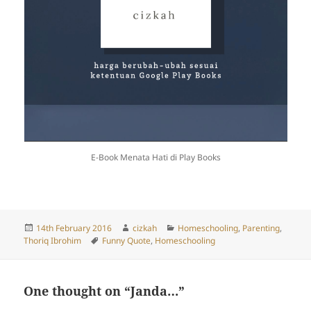
E-Book Menata Hati di Play Books
Posted
Author
Categories
14th February 2016
cizkah
Homeschooling
,
Parenting
,
on
Tags
Thoriq Ibrohim
Funny Quote
,
Homeschooling
One thought on “Janda…”