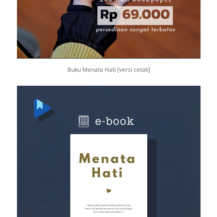
Buku Menata Hati [versi cetak]