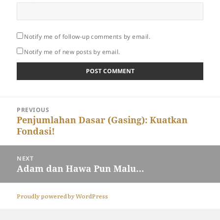
Notify me of follow-up comments by email.
Notify me of new posts by email.
Post
PREVIOUS
navigation
Previous
Penjumlahan Dasar (Gasing): Kuatkan
Fondasi!
post:
NEXT
Next
Adam dan Hawa Pun Malu…
post:
Proudly powered by WordPress