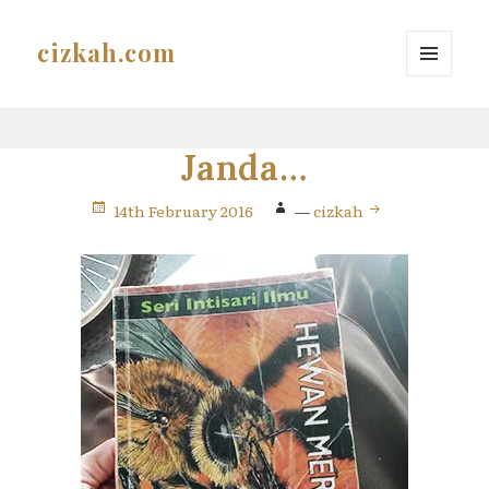
cizkah.com
MENU
AND
WIDGETS
Janda…
14th February 2016
—
cizkah