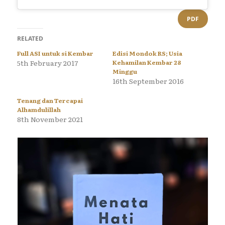
PDF
RELATED
Full ASI untuk si Kembar
Edisi Mondok RS; Usia
5th February 2017
Kehamilan Kembar 28
Minggu
16th September 2016
Tenang dan Tercapai
Alhamdulillah
8th November 2021