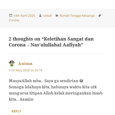
Posted
Author
Categories
Tags
14th April 2020
cizkah
Rumah Tangga-Keluarga
on
Corona
2 thoughts on “Keletihan Sangat dan
Corona – Nas’alullahal Aafiyah”
Anissa
says:
11th May 2020 at 20:18
MasyaAllah mba.. Saya ga sendirian 😂
Semoga lelahnya kita, habisnya waktu kita utk
mengurus titipan Alloh kelak meringankan hisab
kita.. Aamiin
REPLY