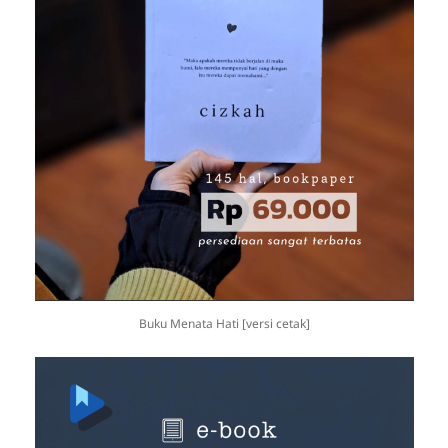
Buku Menata Hati [versi cetak]