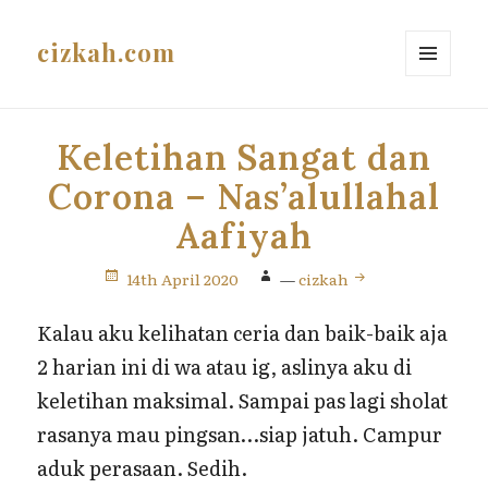
cizkah.com
MENU
AND
WIDGETS
Keletihan Sangat dan
Corona – Nas’alullahal
Aafiyah
14th April 2020
—
cizkah
Kalau aku kelihatan ceria dan baik-baik aja
2 harian ini di wa atau ig, aslinya aku di
keletihan maksimal. Sampai pas lagi sholat
rasanya mau pingsan…siap jatuh. Campur
aduk perasaan. Sedih.