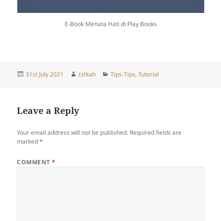
E-Book Menata Hati di Play Books
Posted
Author
Categories
31st July 2021
cizkah
Tips-Tips
,
Tutorial
on
Leave a Reply
Your email address will not be published.
Required fields are
marked
*
COMMENT
*