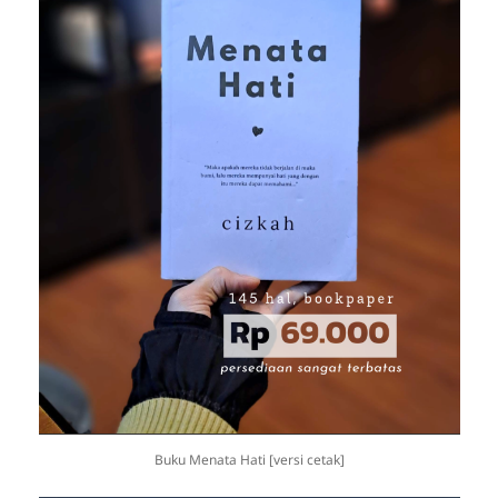
Buku Menata Hati [versi cetak]