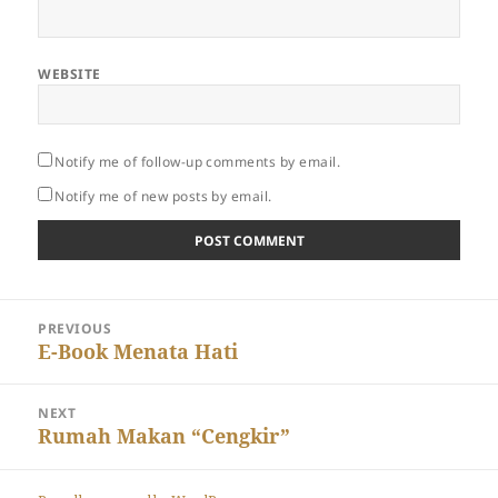
WEBSITE
Notify me of follow-up comments by email.
Notify me of new posts by email.
Post
PREVIOUS
navigation
Previous
E-Book Menata Hati
post:
NEXT
Next
Rumah Makan “Cengkir”
post: