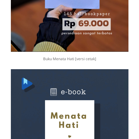
Buku Menata Hati [versi cetak]