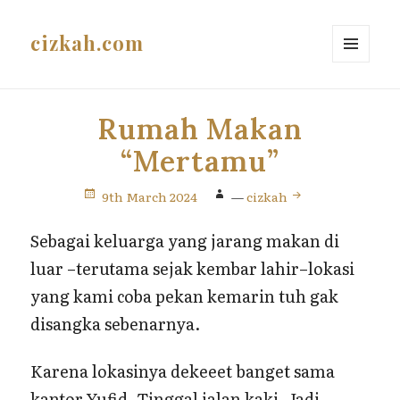
cizkah.com
MENU
AND
WIDGETS
Rumah Makan
“Mertamu”
9th March 2024
—
cizkah
Sebagai keluarga yang jarang makan di
luar –terutama sejak kembar lahir–lokasi
yang kami coba pekan kemarin tuh gak
disangka sebenarnya.
Karena lokasinya dekeeet banget sama
kantor Yufid. Tinggal jalan kaki. Jadi,