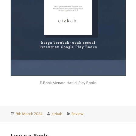
E-Book Menata Hati di Play Books
Posted
Author
Categories
9th March 2024
cizkah
Review
on
Leave a Reply