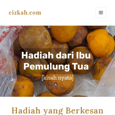
cizkah.com
MENU
AND
WIDGETS
Hadiah yang Berkesan