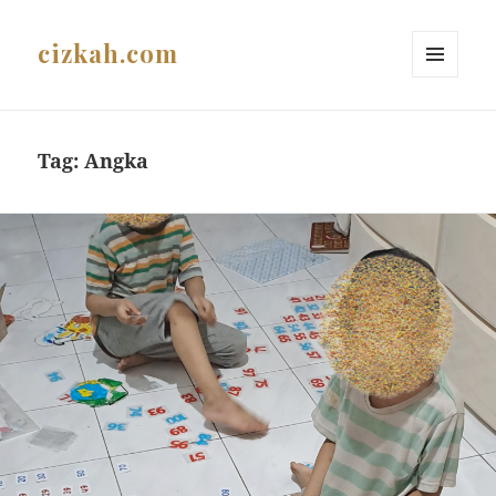
cizkah.com
MENU
AND
WIDGETS
Tag:
Angka