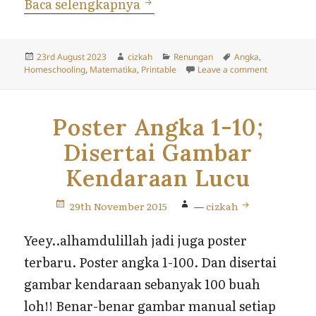
Angka 1-100, Outlined Siap 
Baca selengkapnya
Posted
Author
Categories
Tags
23rd August 2023
cizkah
Renungan
Angka
,
on
on Angka 1-1
Homeschooling
,
Matematika
,
Printable
Leave a comment
Poster Angka 1-10;
Disertai Gambar
Kendaraan Lucu
29th November 2015
—
cizkah
Yeey..alhamdulillah jadi juga poster
terbaru. Poster angka 1-100. Dan disertai
gambar kendaraan sebanyak 100 buah
loh!! Benar-benar gambar manual setiap