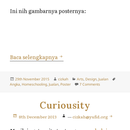
Ini nih gambarnya posternya:
Poster Angka 1-10; Diserta
Baca selengkapnya
Posted
Author
Categories
Tags
29th November 2015
cizkah
Arts
,
Design
,
Jualan
on
on Poster Angka 1
Angka
,
Homeschooling
,
Jualan
,
Poster
7 Comments
Curiousity
8th December 2013
—
cizkah@yufid.org