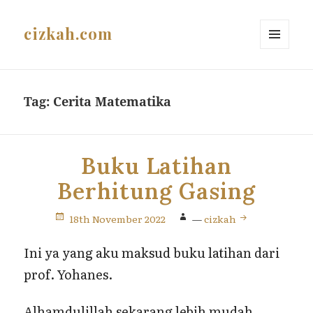
cizkah.com
MENU
AND
WIDGETS
Tag:
Cerita Matematika
Buku Latihan
Berhitung Gasing
18th November 2022
—
cizkah
Ini ya yang aku maksud buku latihan dari
prof. Yohanes.
Alhamdulillah sekarang lebih mudah