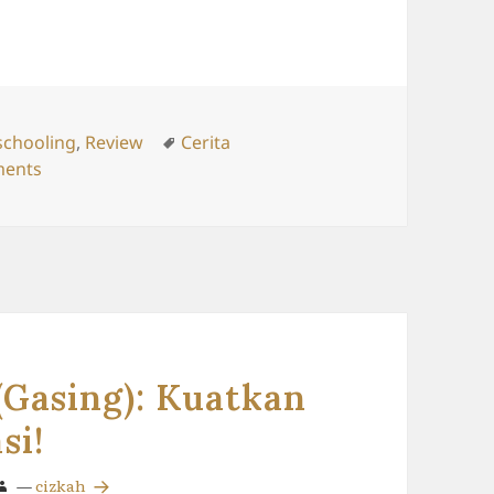
ries
Tags
chooling
,
Review
Cerita
on Buku Latihan Berhitung Gasing
ents
Gasing): Kuatkan
si!
—
cizkah