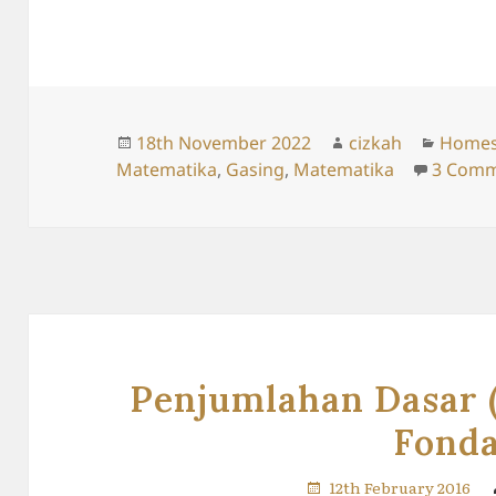
Posted
Author
Catego
18th November 2022
cizkah
Homes
on
Matematika
,
Gasing
,
Matematika
3 Comm
Penjumlahan Dasar (
Fonda
12th February 2016