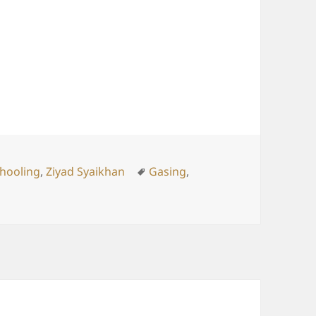
(Gasing): Kuatkan Fondasi!
ies
Tags
hooling
,
Ziyad Syaikhan
Gasing
,
asar (Gasing): Kuatkan Fondasi!