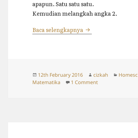
apapun. Satu satu satu.
Kemudian melangkah angka 2.
Penjumlahan Dasar 
Baca selengkapnya
Posted
Author
Categor
12th February 2016
cizkah
Homesc
on
on Penjumlahan D
Matematika
1 Comment