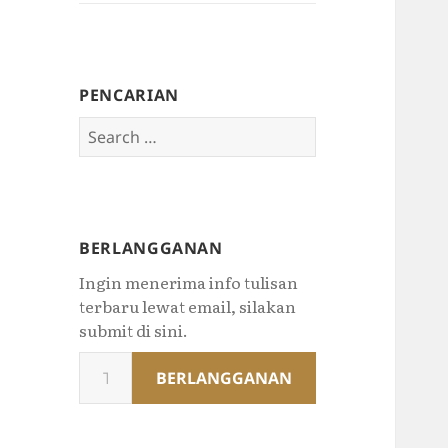
PENCARIAN
Search
for:
BERLANGGANAN
Ingin menerima info tulisan
terbaru lewat email, silakan
submit di sini.
Type
BERLANGGANAN
your
email…