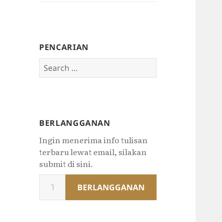
PENCARIAN
Search
for:
BERLANGGANAN
Ingin menerima info tulisan
terbaru lewat email, silakan
submit di sini.
Type
BERLANGGANAN
your
email…