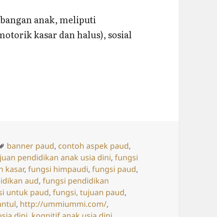
angan anak, meliputi
motorik kasar dan halus), sosial
 PAUD
Tags
banner paud
,
contoh aspek paud
,
juan pendidikan anak usia dini
,
fungsi
n kasar
,
fungsi himpaudi
,
fungsi paud
,
idikan aud
,
fungsi pendidikan
si untuk paud
,
fungsi, tujuan paud
,
ntul
,
http://ummiummi.com/
,
sia dini
,
kognitif anak usia dini
,