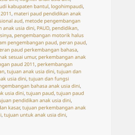
udi kabupaten bantul
,
logohimpaudi
,
 2011
,
materi paud pendidikan anak
ional aud
,
metode pengembangan
anak usia dini
,
PAUD
,
pendidikan
,
sinya
,
pengembangan motorik halus
alam pengembangan paud
,
peran paud
,
eran paud perkembangan bahasa
,
ak sesuai umur
,
perkembangan anak
gan paud 2011
,
perkembangan
an
,
tujuan anak usia dini
,
tujuan dan
ak usia dini
,
tujuan dan fungsi
engembangan bahasa anak usia dini
,
 usia dini
,
tujuan paud
,
tujuan paud
ujuan pendidikan anak usia dini
,
an kasar
,
tujuan perkembangan anak
i
,
tujuan untuk anak usia dini
,
ujuan PAUD