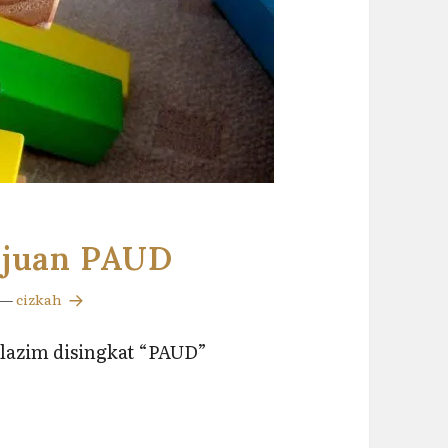
ujuan PAUD
—
cizkah
 lazim disingkat “PAUD”