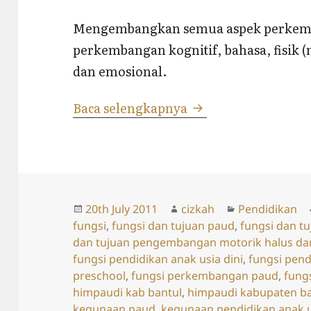
Mengembangkan semua aspek perkemb
perkembangan kognitif, bahasa, fisik (
dan emosional.
Fungsi dan Tujuan
Baca selengkapnya
Posted
Author
Categories
20th July 2011
cizkah
Pendidikan
on
fungsi
,
fungsi dan tujuan paud
,
fungsi dan tu
dan tujuan pengembangan motorik halus da
fungsi pendidikan anak usia dini
,
fungsi pend
preschool
,
fungsi perkembangan paud
,
fung
himpaudi kab bantul
,
himpaudi kabupaten ba
kegunaan paud
,
kegunaan pendidikan anak u