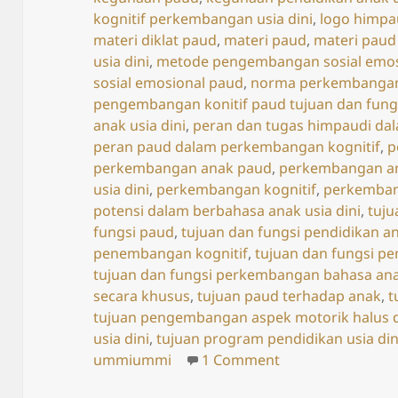
kognitif perkembangan usia dini
,
logo himpa
materi diklat paud
,
materi paud
,
materi paud
usia dini
,
metode pengembangan sosial emos
sosial emosional paud
,
norma perkembangan 
pengembangan konitif paud tujuan dan fung
anak usia dini
,
peran dan tugas himpaudi d
peran paud dalam perkembangan kognitif
,
p
perkembangan anak paud
,
perkembangan an
usia dini
,
perkembangan kognitif
,
perkemban
potensi dalam berbahasa anak usia dini
,
tuju
fungsi paud
,
tujuan dan fungsi pendidikan an
penembangan kognitif
,
tujuan dan fungsi p
tujuan dan fungsi perkembangan bahasa anak
secara khusus
,
tujuan paud terhadap anak
,
t
tujuan pengembangan aspek motorik halus d
usia dini
,
tujuan program pendidikan usia din
on Fungsi dan T
ummiummi
1 Comment