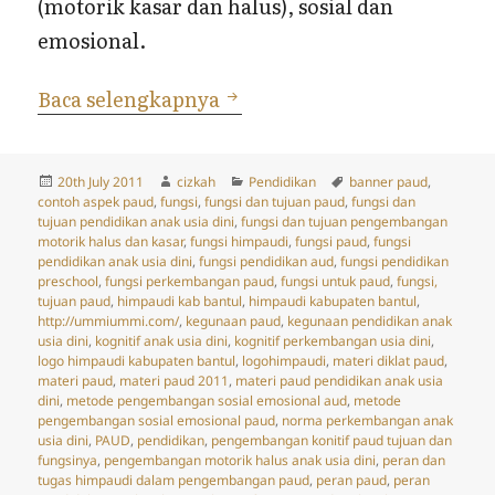
(motorik kasar dan halus), sosial dan
emosional.
Fungsi dan Tujuan PAUD
Baca selengkapnya
Posted
Author
Categories
Tags
20th July 2011
cizkah
Pendidikan
banner paud
,
on
contoh aspek paud
,
fungsi
,
fungsi dan tujuan paud
,
fungsi dan
tujuan pendidikan anak usia dini
,
fungsi dan tujuan pengembangan
motorik halus dan kasar
,
fungsi himpaudi
,
fungsi paud
,
fungsi
pendidikan anak usia dini
,
fungsi pendidikan aud
,
fungsi pendidikan
preschool
,
fungsi perkembangan paud
,
fungsi untuk paud
,
fungsi,
tujuan paud
,
himpaudi kab bantul
,
himpaudi kabupaten bantul
,
http://ummiummi.com/
,
kegunaan paud
,
kegunaan pendidikan anak
usia dini
,
kognitif anak usia dini
,
kognitif perkembangan usia dini
,
logo himpaudi kabupaten bantul
,
logohimpaudi
,
materi diklat paud
,
materi paud
,
materi paud 2011
,
materi paud pendidikan anak usia
dini
,
metode pengembangan sosial emosional aud
,
metode
pengembangan sosial emosional paud
,
norma perkembangan anak
usia dini
,
PAUD
,
pendidikan
,
pengembangan konitif paud tujuan dan
fungsinya
,
pengembangan motorik halus anak usia dini
,
peran dan
tugas himpaudi dalam pengembangan paud
,
peran paud
,
peran