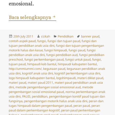
emosional.
Fungsi dan Tujuan PAUD
Baca selengkapnya
Posted
Author
Categories
Tags
20th July 2011
cizkah
Pendidikan
banner paud
,
on
contoh aspek paud
,
fungsi
,
fungsi dan tujuan paud
,
fungsi dan
tujuan pendidikan anak usia dini
,
fungsi dan tujuan pengembangan
motorik halus dan kasar
,
fungsi himpaudi
,
fungsi paud
,
fungsi
pendidikan anak usia dini
,
fungsi pendidikan aud
,
fungsi pendidikan
preschool
,
fungsi perkembangan paud
,
fungsi untuk paud
,
fungsi,
tujuan paud
,
himpaudi kab bantul
,
himpaudi kabupaten bantul
,
http://ummiummi.com/
,
kegunaan paud
,
kegunaan pendidikan anak
usia dini
,
kognitif anak usia dini
,
kognitif perkembangan usia dini
,
logo himpaudi kabupaten bantul
,
logohimpaudi
,
materi diklat paud
,
materi paud
,
materi paud 2011
,
materi paud pendidikan anak usia
dini
,
metode pengembangan sosial emosional aud
,
metode
pengembangan sosial emosional paud
,
norma perkembangan anak
usia dini
,
PAUD
,
pendidikan
,
pengembangan konitif paud tujuan dan
fungsinya
,
pengembangan motorik halus anak usia dini
,
peran dan
tugas himpaudi dalam pengembangan paud
,
peran paud
,
peran
paud dalam perkembangan kognitif
,
peran paud perkembangan
bahasa
,
perkembangan anak paud
,
perkembangan anak sesuai