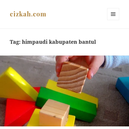
cizkah.com
MENU
AND
WIDGETS
Tag:
himpaudi kabupaten bantul