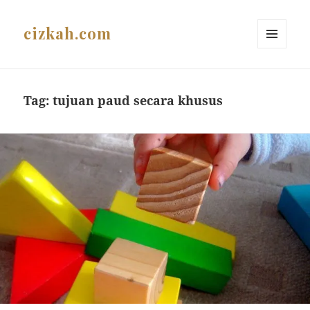
cizkah.com
MENU
AND
WIDGETS
Tag:
tujuan paud secara khusus