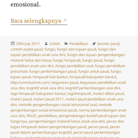
emosional.
Fungsi dan Tujuan PAUD
Baca selengkapnya
Posted
Author
Categories
Tags
20th July 2011
cizkah
Pendidikan
banner paud
,
on
contoh aspek paud
,
fungsi
,
fungsi dan tujuan paud
,
fungsi dan
tujuan pendidikan anak usia dini
,
fungsi dan tujuan pengembangan
motorik halus dan kasar
,
fungsi himpaudi
,
fungsi paud
,
fungsi
pendidikan anak usia dini
,
fungsi pendidikan aud
,
fungsi pendidikan
preschool
,
fungsi perkembangan paud
,
fungsi untuk paud
,
fungsi,
tujuan paud
,
himpaudi kab bantul
,
himpaudi kabupaten bantul
,
http://ummiummi.com/
,
kegunaan paud
,
kegunaan pendidikan anak
usia dini
,
kognitif anak usia dini
,
kognitif perkembangan usia dini
,
logo himpaudi kabupaten bantul
,
logohimpaudi
,
materi diklat paud
,
materi paud
,
materi paud 2011
,
materi paud pendidikan anak usia
dini
,
metode pengembangan sosial emosional aud
,
metode
pengembangan sosial emosional paud
,
norma perkembangan anak
usia dini
,
PAUD
,
pendidikan
,
pengembangan konitif paud tujuan dan
fungsinya
,
pengembangan motorik halus anak usia dini
,
peran dan
tugas himpaudi dalam pengembangan paud
,
peran paud
,
peran
paud dalam perkembangan kognitif
,
peran paud perkembangan
bahasa
,
perkembangan anak paud
,
perkembangan anak sesuai