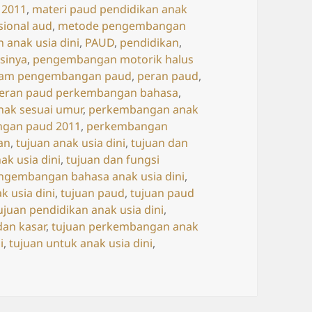
 2011
,
materi paud pendidikan anak
ional aud
,
metode pengembangan
anak usia dini
,
PAUD
,
pendidikan
,
sinya
,
pengembangan motorik halus
alam pengembangan paud
,
peran paud
,
eran paud perkembangan bahasa
,
ak sesuai umur
,
perkembangan anak
gan paud 2011
,
perkembangan
an
,
tujuan anak usia dini
,
tujuan dan
ak usia dini
,
tujuan dan fungsi
engembangan bahasa anak usia dini
,
 usia dini
,
tujuan paud
,
tujuan paud
ujuan pendidikan anak usia dini
,
an kasar
,
tujuan perkembangan anak
i
,
tujuan untuk anak usia dini
,
ujuan PAUD