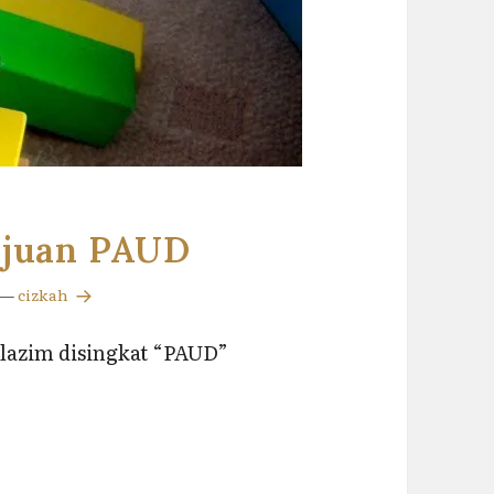
ujuan PAUD
—
cizkah
 lazim disingkat “PAUD”