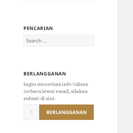
PENCARIAN
Search
for:
BERLANGGANAN
Ingin menerima info tulisan
terbaru lewat email, silakan
submit di sini.
Type
BERLANGGANAN
your
email…