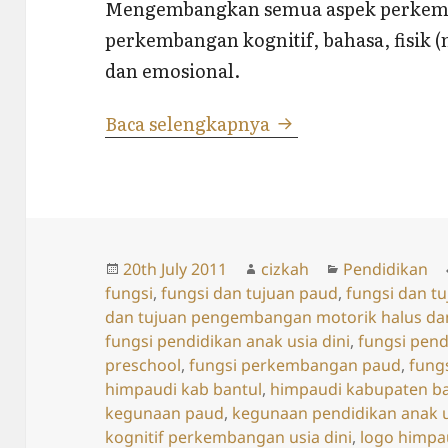
Mengembangkan semua aspek perkemb
perkembangan kognitif, bahasa, fisik (
dan emosional.
Fungsi dan Tujuan
Baca selengkapnya
Posted
Author
Categories
20th July 2011
cizkah
Pendidikan
on
fungsi
,
fungsi dan tujuan paud
,
fungsi dan tu
dan tujuan pengembangan motorik halus da
fungsi pendidikan anak usia dini
,
fungsi pend
preschool
,
fungsi perkembangan paud
,
fung
himpaudi kab bantul
,
himpaudi kabupaten ba
kegunaan paud
,
kegunaan pendidikan anak u
kognitif perkembangan usia dini
,
logo himpa