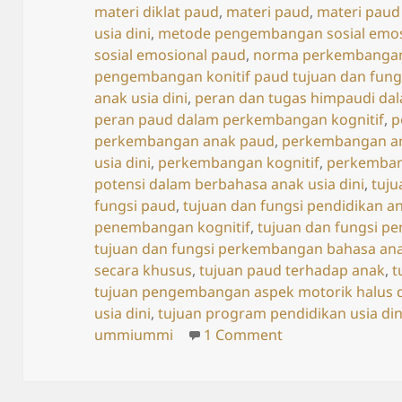
materi diklat paud
,
materi paud
,
materi paud
usia dini
,
metode pengembangan sosial emos
sosial emosional paud
,
norma perkembangan 
pengembangan konitif paud tujuan dan fung
anak usia dini
,
peran dan tugas himpaudi d
peran paud dalam perkembangan kognitif
,
p
perkembangan anak paud
,
perkembangan an
usia dini
,
perkembangan kognitif
,
perkemban
potensi dalam berbahasa anak usia dini
,
tuju
fungsi paud
,
tujuan dan fungsi pendidikan an
penembangan kognitif
,
tujuan dan fungsi p
tujuan dan fungsi perkembangan bahasa anak
secara khusus
,
tujuan paud terhadap anak
,
t
tujuan pengembangan aspek motorik halus d
usia dini
,
tujuan program pendidikan usia din
on Fungsi dan T
ummiummi
1 Comment