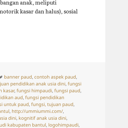
angan anak, meliputi
motorik kasar dan halus), sosial
 PAUD
Tags
banner paud
,
contoh aspek paud
,
juan pendidikan anak usia dini
,
fungsi
n kasar
,
fungsi himpaudi
,
fungsi paud
,
idikan aud
,
fungsi pendidikan
si untuk paud
,
fungsi, tujuan paud
,
ntul
,
http://ummiummi.com/
,
sia dini
,
kognitif anak usia dini
,
udi kabupaten bantul
,
logohimpaudi
,