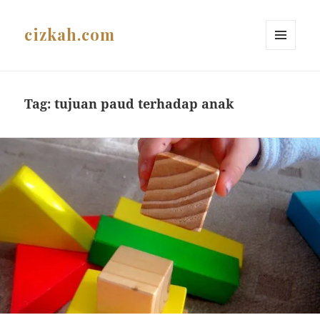
cizkah.com
MENU
AND
WIDGETS
Tag:
tujuan paud terhadap anak