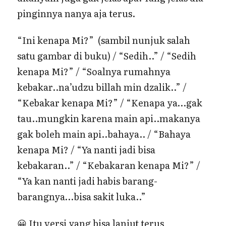
pinginnya nanya aja terus.
“Ini kenapa Mi?” (sambil nunjuk salah
satu gambar di buku) / “Sedih..” / “Sedih
kenapa Mi?” / “Soalnya rumahnya
kebakar..na’udzu billah min dzalik..” /
“Kebakar kenapa Mi?” / “Kenapa ya…gak
tau..mungkin karena main api..makanya
gak boleh main api..bahaya.. / “Bahaya
kenapa Mi? / “Ya nanti jadi bisa
kebakaran..” / “Kebakaran kenapa Mi?” /
“Ya kan nanti jadi habis barang-
barangnya…bisa sakit luka..”
😀 Itu versi yang bisa lanjut terus