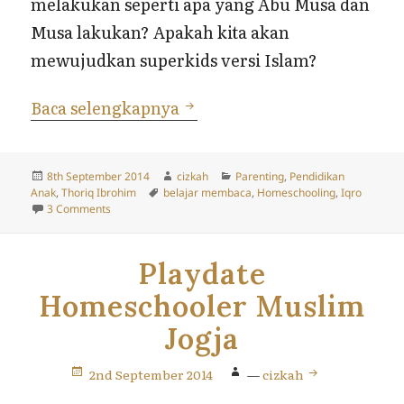
melakukan seperti apa yang Abu Musa dan
Musa lakukan? Apakah kita akan
mewujudkan superkids versi Islam?
Thoriq Ibrohim (3th) Sebula
Baca selengkapnya
Posted
Author
Categories
8th September 2014
cizkah
Parenting
,
Pendidikan
on
Tags
Anak
,
Thoriq Ibrohim
belajar membaca
,
Homeschooling
,
Iqro
on Thoriq Ibrohim (3th) Sebulan Lulus Iqro 1
3 Comments
Playdate
Homeschooler Muslim
Jogja
2nd September 2014
—
cizkah