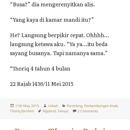
“Busa?” dia mengerenyitkan alis.
“Yang kaya di kamar mandi itu?”
He? Langsung berpikir cepat. Ohhhh…
langsung ketawa aku. “Ya ya…itu beda
sayang busanya. Tapi namanya sama.”
*Thoriq 4 tahun 4 bulan
22 Rajab 1436/11 Mei 2015
Posted
Author
Categories
11th May 2015
cizkah
Parenting
,
Perkembangan Anak
,
on
Tags
on Busa
Thoriq Ibrohim
Ngobrol
,
Tamyiz
2 Comments