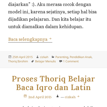
diajarkan” :). Aku merasa cocok dengan
model ini, karena sejatinya, setiap hal bisa
dijadikan pelajaran. Dan kita belajar itu
untuk diamalkan dalam kehidupan.
Proses Thoriq Belajar Menul
Baca selengkapnya
Posted
Author
Categories
25th April 2015
cizkah
Parenting
,
Pendidikan Anak
,
on
Tags
on Proses Thoriq Bela
Thoriq Ibrohim
Belajar Menulis
1 Comment
Proses Thoriq Belajar
Baca Iqro dan Latin
2nd April 2015
—
cizkah