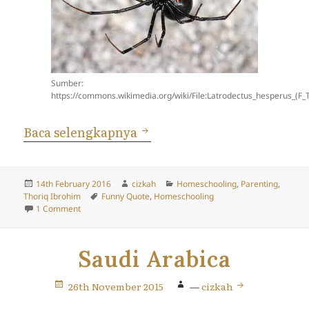
Sumber:
https://commons.wikimedia.org/wiki/File:Latrodectus_hesperus_(F_T
Janda…
Baca selengkapnya
Posted
Author
Categories
14th February 2016
cizkah
Homeschooling
,
Parenting
,
on
Tags
Thoriq Ibrohim
Funny Quote
,
Homeschooling
on Janda…
1 Comment
Saudi Arabica
26th November 2015
—
cizkah