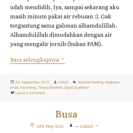
udah mendidih. Iya, sampai sekarang aku
masih minum pakai air rebusan :). Gak
tergantung sama galonan alhamdulillah.
Alhamdulillah dimudahkan dengan air
yang mengalir jernih (bukan PAM).
Belajar Masak Secara Berta
Baca selengkapnya
Posted
Author
Categories
5th September 2015
cizkah
Homeschooling
,
Kegiatan
on
Anak
,
Parenting
,
Thoriq Ibrohim
,
Ziyad Syaikhan
on Belajar Masak Secara Bertahap
Leave a comment
Busa
11th May 2015
—
cizkah