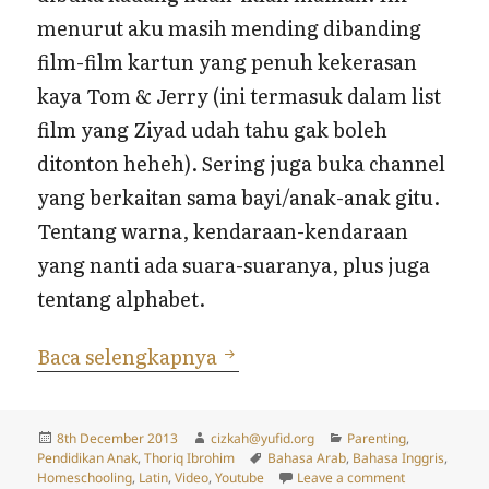
menurut aku masih mending dibanding
film-film kartun yang penuh kekerasan
kaya Tom & Jerry (ini termasuk dalam list
film yang Ziyad udah tahu gak boleh
ditonton heheh). Sering juga buka channel
yang berkaitan sama bayi/anak-anak gitu.
Tentang warna, kendaraan-kendaraan
yang nanti ada suara-suaranya, plus juga
tentang alphabet.
“Double U…”
Baca selengkapnya
Posted
Author
Categories
8th December 2013
cizkah@yufid.org
Parenting
,
on
Tags
Pendidikan Anak
,
Thoriq Ibrohim
Bahasa Arab
,
Bahasa Inggris
,
on “Double U
Homeschooling
,
Latin
,
Video
,
Youtube
Leave a comment