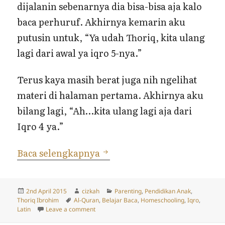
dijalanin sebenarnya dia bisa-bisa aja kalo
baca perhuruf. Akhirnya kemarin aku
putusin untuk, “Ya udah Thoriq, kita ulang
lagi dari awal ya iqro 5-nya.”
Terus kaya masih berat juga nih ngelihat
materi di halaman pertama. Akhirnya aku
bilang lagi, “Ah…kita ulang lagi aja dari
Iqro 4 ya.”
Proses Thoriq Belajar Baca 
Baca selengkapnya
Posted
Author
Categories
2nd April 2015
cizkah
Parenting
,
Pendidikan Anak
,
on
Tags
Thoriq Ibrohim
Al-Quran
,
Belajar Baca
,
Homeschooling
,
Iqro
,
on Proses Thoriq Belajar Baca Iqro dan Latin
Latin
Leave a comment