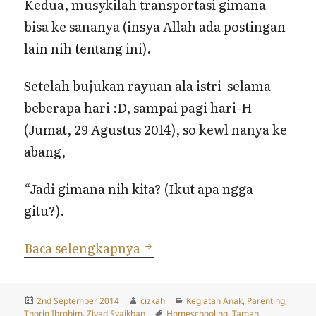
Kedua, musykilah transportasi gimana
bisa ke sananya (insya Allah ada postingan
lain nih tentang ini).
Setelah bujukan rayuan ala istri selama
beberapa hari :D, sampai pagi hari-H
(Jumat, 29 Agustus 2014), so kewl nanya ke
abang,
“Jadi gimana nih kita? (Ikut apa ngga
gitu?).
Playdate Homeschooler Mus
Baca selengkapnya
Posted
Author
Categories
2nd September 2014
cizkah
Kegiatan Anak
,
Parenting
,
on
Tags
Thoriq Ibrohim
,
Ziyad Syaikhan
Homeschooling
,
Taman