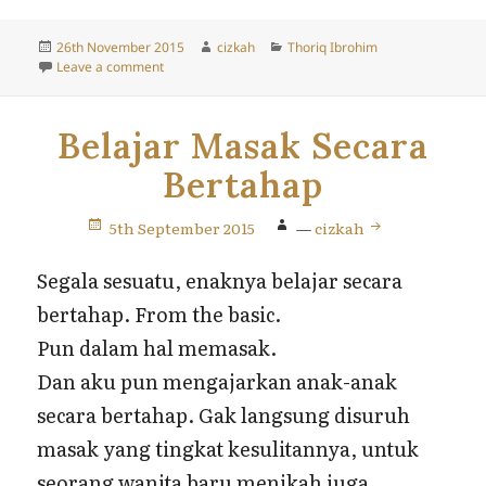
Posted
Author
Categories
26th November 2015
cizkah
Thoriq Ibrohim
on
on Saudi Arabica
Leave a comment
Belajar Masak Secara
Bertahap
5th September 2015
—
cizkah
Segala sesuatu, enaknya belajar secara
bertahap. From the basic.
Pun dalam hal memasak.
Dan aku pun mengajarkan anak-anak
secara bertahap. Gak langsung disuruh
masak yang tingkat kesulitannya, untuk
seorang wanita baru menikah juga