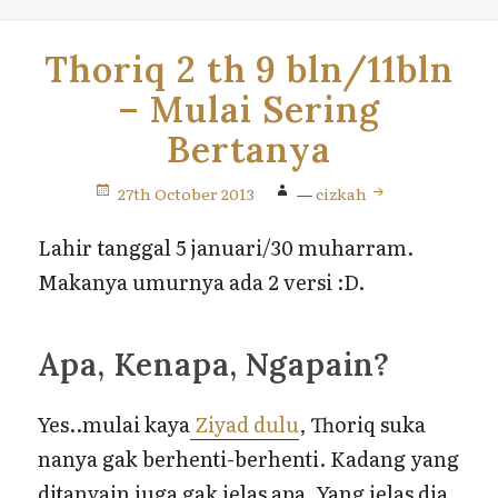
Thoriq 2 th 9 bln/11bln
– Mulai Sering
Bertanya
27th October 2013
—
cizkah
Lahir tanggal 5 januari/30 muharram.
Makanya umurnya ada 2 versi :D.
Apa, Kenapa, Ngapain?
Yes..mulai kaya
Ziyad dulu
, Thoriq suka
nanya gak berhenti-berhenti. Kadang yang
ditanyain juga gak jelas apa. Yang jelas dia