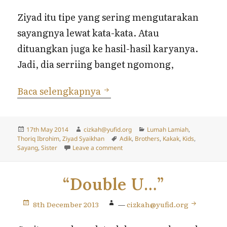
Ziyad itu tipe yang sering mengutarakan
sayangnya lewat kata-kata. Atau
dituangkan juga ke hasil-hasil karyanya.
Jadi, dia serriing banget ngomong,
Ziyad, Thoriq dan Kehadir
Baca selengkapnya
Posted
Author
Categories
17th May 2014
cizkah@yufid.org
Lumah Lamiah
,
on
Tags
Thoriq Ibrohim
,
Ziyad Syaikhan
Adik
,
Brothers
,
Kakak
,
Kids
,
on Ziyad, Thoriq dan Kehadiran Lum
Sayang
,
Sister
Leave a comment
“Double U…”
8th December 2013
—
cizkah@yufid.org