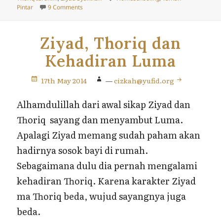
on Playdate Homeschooler Muslim Jogja
Pintar
9 Comments
Ziyad, Thoriq dan
Kehadiran Luma
17th May 2014
—
cizkah@yufid.org
Alhamdulillah dari awal sikap Ziyad dan
Thoriq sayang dan menyambut Luma.
Apalagi Ziyad memang sudah paham akan
hadirnya sosok bayi di rumah.
Sebagaimana dulu dia pernah mengalami
kehadiran Thoriq. Karena karakter Ziyad
ma Thoriq beda, wujud sayangnya juga
beda.