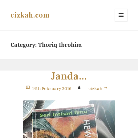
cizkah.com
MENU
AND
WIDGETS
Category:
Thoriq Ibrohim
Janda…
14th February 2016
—
cizkah